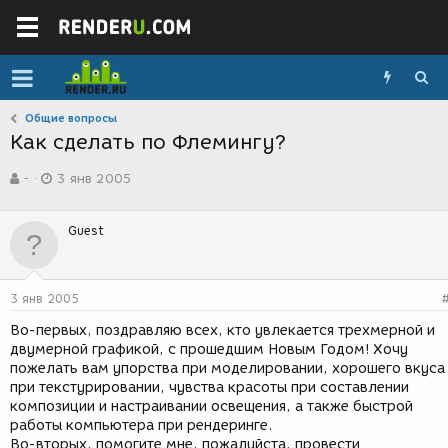
Общие вопросы
Как сделать по Флемингу?
А
Д
-
3 янв 2005
в
а
т
т
о
а
Guest
р
с
т
о
е
з
м
д
3 янв 2005
ы
а
н
Во-первых, поздравляю всех, кто увлекается трехмерной и
и
двумерной графикой, с прошедшим Новым Годом! Хочу
я
пожелать вам упорства при моделировании, хорошего вкуса
при текстурировании, чувства красоты при составлении
композиции и настраивании освещения, а также быстрой
работы компьютера при рендеринге.
Во-вторых, помогите мне, пожалуйста, провести