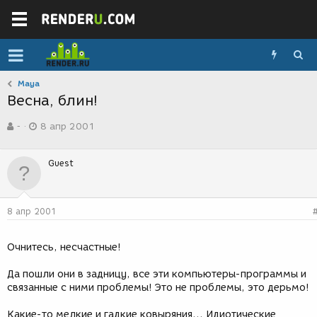
Maya
Весна, блин!
А
Д
-
8 апр 2001
в
а
т
т
о
а
Guest
р
с
т
о
е
з
м
д
8 апр 2001
ы
а
н
и
Очнитесь, несчастные!
я
Да пошли они в задницу, все эти компьютеры-программы и
связанные с ними проблемы! Это не проблемы, это дерьмо!
Какие-то мелкие и гадкие ковыряния... Идиотические