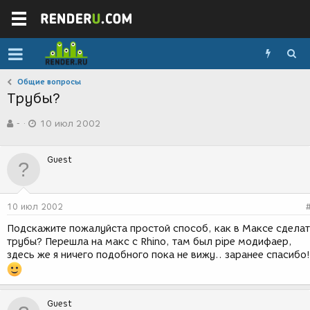
Общие вопросы
Трубы?
А
Д
-
10 июл 2002
в
а
т
т
о
а
Guest
р
с
т
о
е
з
м
д
10 июл 2002
ы
а
н
Подскажите пожалуйста простой способ, как в Максе сдела
и
трубы? Перешла на макс с Rhino, там был pipe модифаер,
я
здесь же я ничего подобного пока не вижу.. заранее спасибо!
Guest