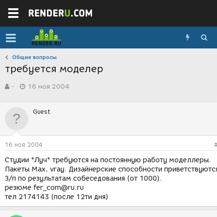
Общие вопросы
требуется моделер
А
Д
-
16 ноя 2004
в
а
т
т
о
а
Guest
р
с
т
о
е
з
м
д
16 ноя 2004
ы
а
н
Студии "Луч" требуются на постоянную работу моделлеры.
и
Пакеты Мах, vray. Дизайнерские способности приветствуютс
я
З/п по результатам собеседования (от 1000).
резюме fer_com@ru.ru
тел 2174143 (после 12ти дня)