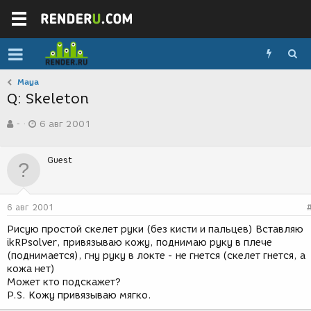
Maya
Q: Skeleton
А
Д
-
6 авг 2001
в
а
т
т
о
а
Guest
р
с
т
о
е
з
м
д
6 авг 2001
ы
а
н
Рисую простой скелет руки (без кисти и пальцев) Вставляю
и
ikRPsolver, привязываю кожу, поднимаю руку в плече
я
(поднимается), гну руку в локте - не гнется (скелет гнется, а
кожа нет)
Может кто подскажет?
P.S. Кожу привязываю мягко.