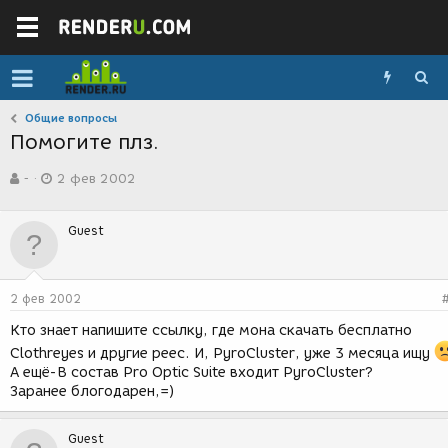
Общие вопросы
Помогите плз.
А
Д
-
2 фев 2002
в
а
т
т
о
а
Guest
р
с
т
о
е
з
м
д
2 фев 2002
ы
а
н
Кто знает напишите ссылку, где мона скачать бесплатно
и
Clothreyes и другие реес. И, PyroCluster, уже 3 месяца ищу
я
А ещё-В состав Pro Optic Suite входит PyroCluster?
Заранее блогодарен,=)
Guest