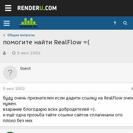
Общие вопросы
помогите найти RealFlow =(
А
Д
-
9 июл 2002
в
а
т
т
о
а
Guest
р
с
т
о
е
з
м
д
9 июл 2002
ы
а
н
буду очень признателен если дадити ссылку на RealFlow оче
и
нужен.
я
взарание блогодарю всех добродетелей =).
и ещё одна прозьба тайте ссылки сайтов сплагинами ото
плохо без них