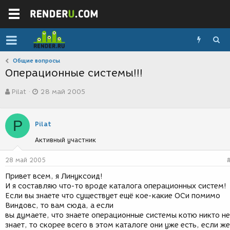
Общие вопросы
Операционные системы!!!
А
Д
Pilat
28 май 2005
в
а
т
т
о
а
P
р
с
Pilat
т
о
Активный участник
е
з
м
д
ы
а
28 май 2005
н
Привет всем, я Линуксоид!
и
И я составляю что-то вроде каталога операционных систем!
я
Если вы знаете что существует ещё кое-какие ОСи помимо
Виндовс, то вам сюда, а если
вы думаете, что знаете операционные системы котю никто не
знает, то скорее всего в этом каталоге они уже есть, если же