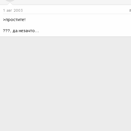
1 авг 2003
>простите!
???, да незачто...