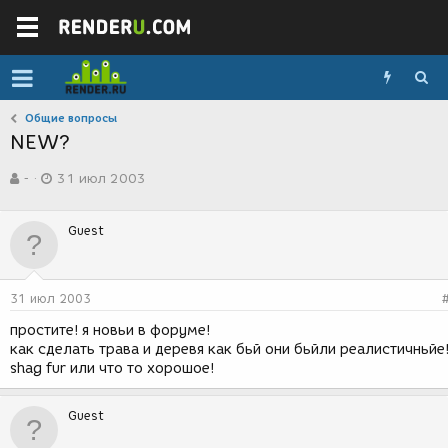
Общие вопросы
NEW?
А
Д
-
31 июл 2003
в
а
т
т
о
а
Guest
р
с
т
о
е
з
м
д
31 июл 2003
ы
а
н
простите! я новьи в форуме!
и
как сделать трава и деревя как бьй они бьйли реалистичньйе
я
shag fur или что то хорошое!
Guest