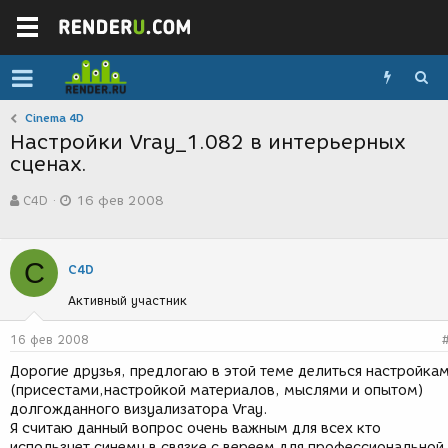
Cinema 4D
Настройки Vray_1.082 в интерьерных
сценах.
А
Д
C4D
16 фев 2008
в
а
т
т
о
а
р
с
C
C4D
т
о
е
з
Активный участник
м
д
ы
а
16 фев 2008
н
и
Дорогие друзья, предлогаю в этой теме делиться настройка
я
(присестами,настройкой материалов, мыслями и опытом)
долгожданного визуализатора Vray.
Я считаю данный вопрос очень важным для всех кто
использует синему в связке с вереем для профессиональной