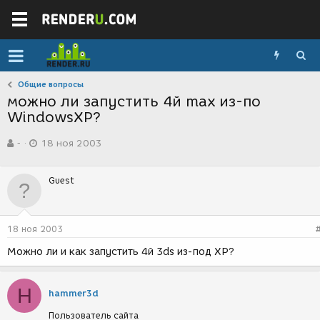
Общие вопросы
можно ли запустить 4й max из-по
WindowsXP?
А
Д
-
18 ноя 2003
в
а
т
т
о
а
Guest
р
с
т
о
е
з
м
д
18 ноя 2003
ы
а
н
Можно ли и как запустить 4й 3ds из-под XP?
и
я
H
hammer3d
Пользователь сайта