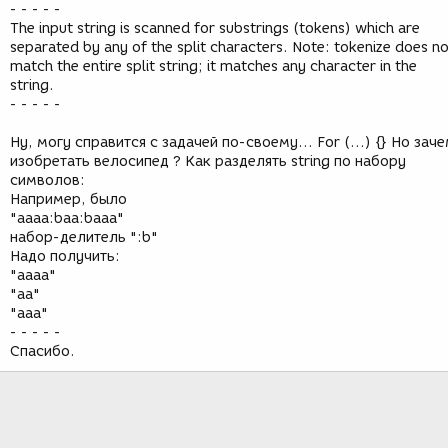
- - - - -
The input string is scanned for substrings (tokens) which are
separated by any of the split characters. Note: tokenize does n
match the entire split string; it matches any character in the
string.
- - - - -
Ну, могу справится с задачей по-своему... For (...) {} Но зач
изобретать велосипед ? Как разделять string по набору
символов:
Например, было
"aaaa:baa:baaa"
набор-делитель ":b"
Надо получить:
"aaaa"
"aa"
"aaa"
- - - - -
Спасибо.