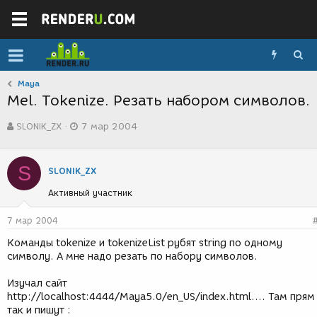
Maya
Mel. Tokenize. Резать набором символов.
А
Д
SLONIK_ZX
7 мар 2004
в
а
т
т
о
а
S
р
с
SLONIK_ZX
т
о
Активный участник
е
з
м
д
ы
а
7 мар 2004
н
Команды tokenize и tokenizeList рубят string по одному
и
символу. А мне надо резать по набору символов.
я
Изучал сайт
http://localhost:4444/Maya5.0/en_US/index.html.... Там прям
так и пишут :