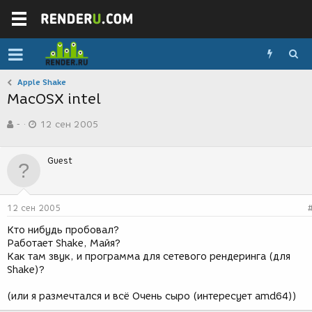
Apple Shake
MacOSX intel
А
Д
-
12 сен 2005
в
а
т
т
о
а
Guest
р
с
т
о
е
з
м
д
12 сен 2005
ы
а
н
Кто нибудь пробовал?
и
Работает Shake, Майя?
я
Как там звук, и программа для сетевого рендеринга (для
Shake)?
(или я размечтался и всё Очень сыро (интересует amd64))