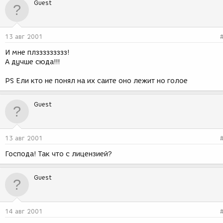
Guest
13 авг 2001
И мне плззззззззз!
А дучше сюда!!!
PS Ели кто не понял на их саите оно лежит но голое
Guest
13 авг 2001
Господа! Так что с лицензией?
Guest
14 авг 2001