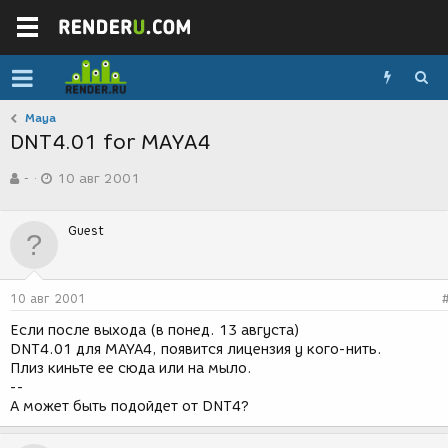
Maya
DNT4.01 for MAYA4
А
Д
-
10 авг 2001
в
а
т
т
о
а
Guest
р
с
т
о
е
з
м
д
10 авг 2001
ы
а
н
Если после выхода (в понед. 13 августа)
и
DNT4.01 для MAYA4, появится лицензия у кого-нить.
я
Плиз киньте ее сюда или на мыло.
--
А может быть подойдет от DNT4?