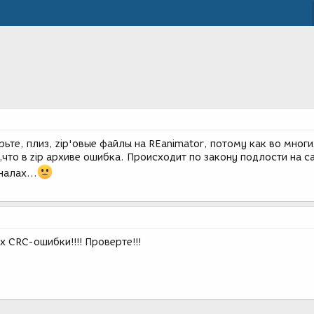
те, плиз, zip'овые файлы на REanimator, потому как во многи
что в zip архиве ошибка. Происходит по закону подлости на 
алах...
х CRC-ошибки!!!! Проверте!!!