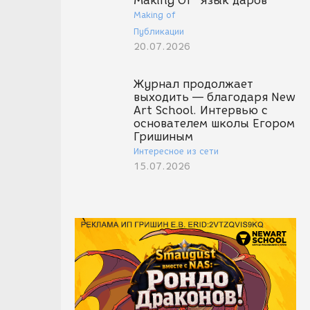
Making Of "Язык даров"
Making of
Публикации
20.07.2026
Журнал продолжает
выходить — благодаря New
Art School. Интервью с
основателем школы Егором
Гришиным
Интересное из сети
15.07.2026