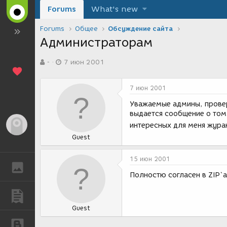
Forums
What's new
Forums
Общее
Обсуждение сайта
Администраторам
А
Д
-
7 июн 2001
в
а
т
т
о
а
7 июн 2001
р
с
т
о
Уважаемые админы, проверь
е
з
выдается сообщение о том,
м
д
Гость
интересных для меня журан
ы
а
Guest
н
и
я
15 июн 2001
ГАЛЕРЕЯ
Полностю согласен в ZIP`а
ПУБЛИКАЦИИ
Guest
БЛОГИ