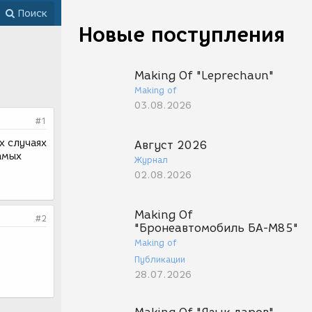
Поиск
Новые поступления
Making Of "Leprechaun"
Making of
03.08.2026
#1
х случаях
Август 2026
самых
Журнал
02.08.2026
Making Of
#2
"Бронеавтомобиль БА-М85"
Making of
Публикации
28.07.2026