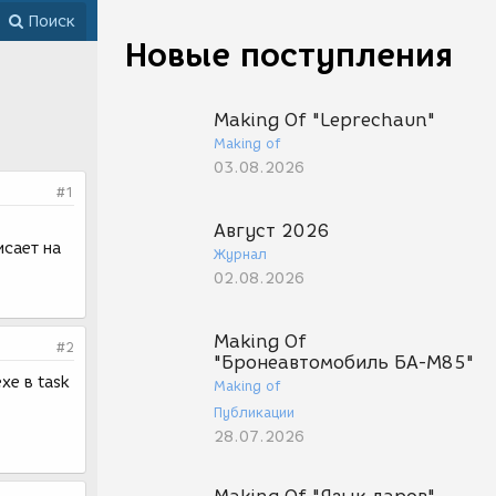
Поиск
Новые поступления
Making Of "Leprechaun"
Making of
03.08.2026
#1
Август 2026
исает на
Журнал
02.08.2026
Making Of
#2
"Бронеавтомобиль БА-М85"
xe в task
Making of
Публикации
28.07.2026