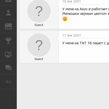
16 янв 2001
У меня на Asus-е работает
РАБОТА
Менюшки черным цветом за
Guest
REN
ЖУРНАЛ
17 янв 2001
КОНКУРСЫ
У меня на TNT 16 пашет с 
КУРСЫ
Guest
ФОРУМ
RU
Русский