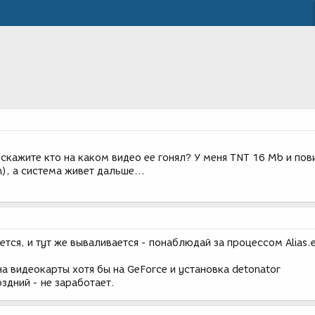
 скажите кто на каком видео ее гонял? У меня TNT 16 Mb и пов
), а система живет дальше...
ется, и тут же вываливается - понаблюдай за процессом Alias.e
 видеокарты хотя бы на GeForce и установка detonator
оздний - не заработает.