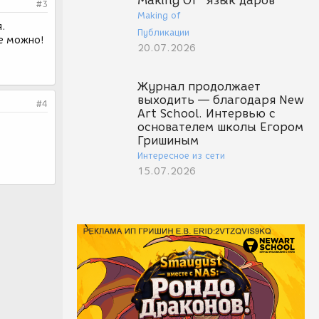
Making Of "Язык даров"
#3
Making of
я.
Публикации
е можно!
20.07.2026
Журнал продолжает
выходить — благодаря New
#4
Art School. Интервью с
основателем школы Егором
Гришиным
Интересное из сети
15.07.2026