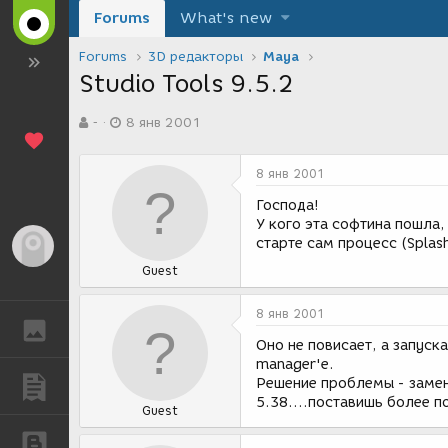
Forums
What's new
Forums
3D редакторы
Maya
Studio Tools 9.5.2
А
Д
-
8 янв 2001
в
а
т
т
о
а
8 янв 2001
р
с
т
о
Господа!
е
з
У кого эта софтина пошла,
м
д
старте сам процесс (Splash
Гость
ы
а
Guest
н
и
я
8 янв 2001
ГАЛЕРЕЯ
Оно не повисает, а запуска
manager'е.
Решение проблемы - замена
ПУБЛИКАЦИИ
5.38....поставишь более п
Guest
БЛОГИ