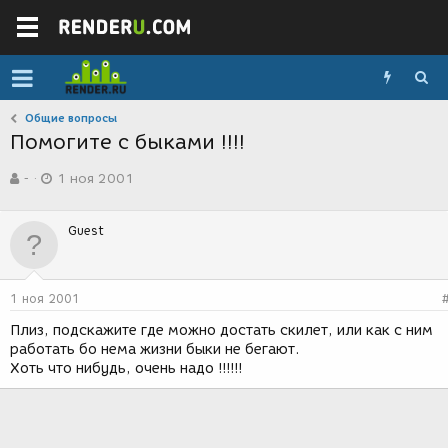
Общие вопросы
Помогите с быками !!!!
А
Д
-
1 ноя 2001
в
а
т
т
о
а
Guest
р
с
т
о
е
з
м
д
1 ноя 2001
ы
а
н
Плиз, подскажите где можно достать скилет, или как с ним
и
работать бо нема жизни быки не бегают.
я
Хоть что нибудь, очень надо !!!!!!