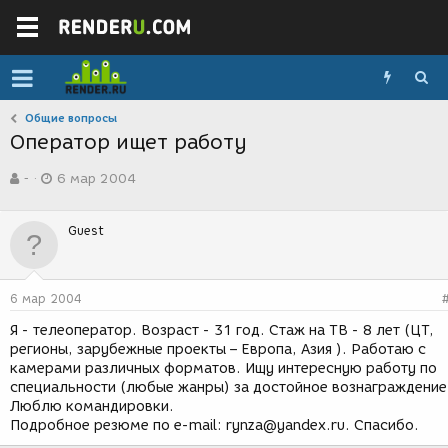
Общие вопросы
Оператор ищет работу
А
Д
-
6 мар 2004
в
а
т
т
о
а
Guest
р
с
т
о
е
з
м
д
6 мар 2004
ы
а
н
Я - телеоператор. Возраст - 31 год. Стаж на ТВ - 8 лет (ЦТ,
и
регионы, зарубежные проекты – Европа, Азия ). Работаю с
я
камерами различных форматов. Ищу интересную работу по
специальности (любые жанры) за достойное вознаграждение
Люблю командировки.
Подробное резюме по e-mail: rynza@yandex.ru. Спасибо.