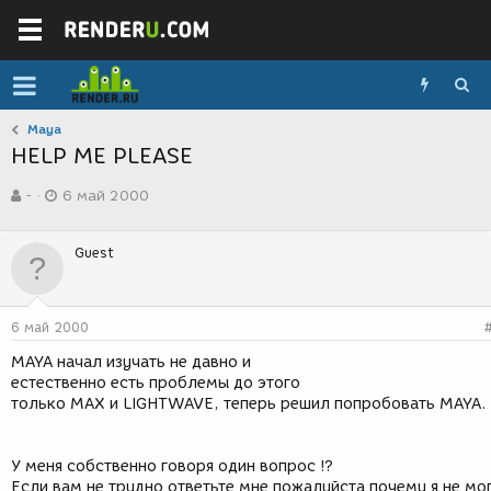
Maya
HELP ME PLEASE
А
Д
-
6 май 2000
в
а
т
т
о
а
Guest
р
с
т
о
е
з
м
д
6 май 2000
ы
а
н
MAYA начал изучать не давно и
и
естественно есть проблемы до этого
я
только MAX и LIGHTWAVE, теперь решил попробовать MAYA.
У меня собственно говоря один вопрос !?
Если вам не трудно ответьте мне пожалуйста почему я не мо