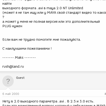
найти
выходного формата .avi в maya 2.0 NT Unlimited
(может я не там ищу или у MAYA свой стандарт видео то како
?
а может у меня не полная версия или это дополнительный
PLUG нужен
Если вам не трудно помогите мне пожалуйста.
C наилучшими пожеланиями !
------- Maks -------
rush@land.ru
Guest
6 май 2000
Нету в 2.0 выходного параметра .avi . В 2.5 и 3.0 есть.
Если это единственный вопрос который у тебя возник в MAYA