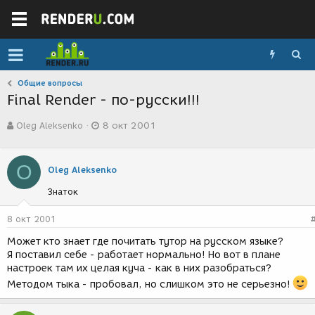
Общие вопросы
Final Render - по-русски!!!
А
Д
Oleg Aleksenko
8 окт 2001
в
а
т
т
о
а
O
р
с
Oleg Aleksenko
т
о
Знаток
е
з
м
д
ы
а
8 окт 2001
н
Может кто знает где почитать тутор на русском языке?
и
Я поставил себе - работает нормально! Но вот в плане
я
настроек там их целая куча - как в них разобраться?
Методом тыка - пробовал, но слишком это не серьезно!