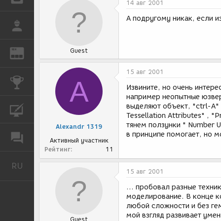
14 авг 2001
А подругому никак, если и
РАБОТА
Guest
REN
ЖУРНАЛ
15 авг 2001
A
КОНКУРСЫ
Извините, но очень интерес
например неопытные юзвер
выделяют объект, "ctrl-A" (
КУРСЫ
Tessellation Attributes" , "
тянем ползунки " Number U 
Alexandr 1319
в принципе помогает, но м
ФОРУМ
Активный участник
Рейтинг
11
RU
Русский
15 авг 2001
... пробовал разные техни
моделирование. В конце к
любой сложности и без гем
мой взгляд развивает умен
Guest