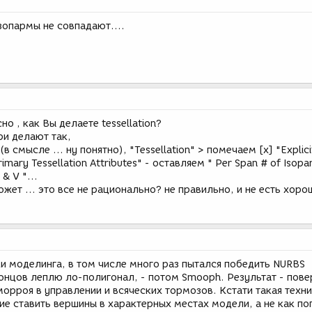
зопармы не совпадают....
но , как Вы делаете tessellation?
и делают так,
в смысле ... ну понятно), "Tessellation" > помечаем [x] "Explici
Primary Tessellation Attributes" - оставляем " Per Span # of Isopa
& V "...
ожет ... это все не рационально? не правильно, и не есть хоро
ки моделинга, в том числе много раз пытался победить NURBS
онцов леплю ло-полигонал, - потом Smooph. Результат - пове
орроя в управлении и всяческих тормозов. Кстати такая техни
ие ставить вершины в характерных местах модели, а не как по