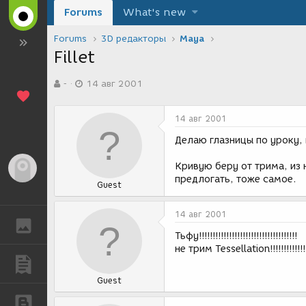
Forums
What's new
Forums
3D редакторы
Maya
Fillet
А
Д
-
14 авг 2001
в
а
т
т
о
а
14 авг 2001
р
с
т
о
Делаю глазницы по уроку, 
е
з
м
д
Кривую беру от трима, из н
Гость
ы
а
предлогать, тоже самое.
Guest
н
и
я
14 авг 2001
ГАЛЕРЕЯ
Тьфу!!!!!!!!!!!!!!!!!!!!!!!!!!!!!!!!!!!!
не трим Tessellation!!!!!!!!!!!!!!!!!!
ПУБЛИКАЦИИ
Guest
БЛОГИ