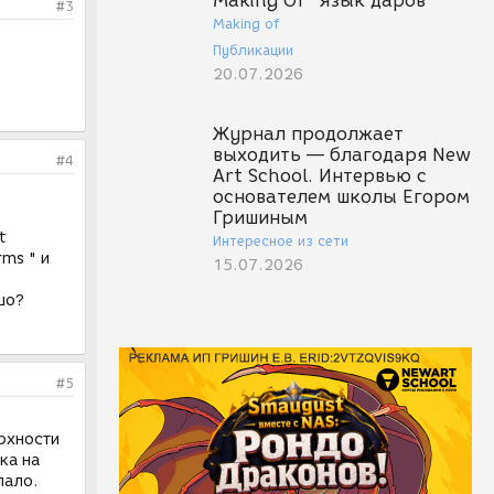
Making Of "Язык даров"
#3
Making of
Публикации
20.07.2026
Журнал продолжает
выходить — благодаря New
#4
Art School. Интервью с
основателем школы Егором
Гришиным
t
Интересное из сети
rms " и
15.07.2026
шо?
#5
рхности
ка на
пало.