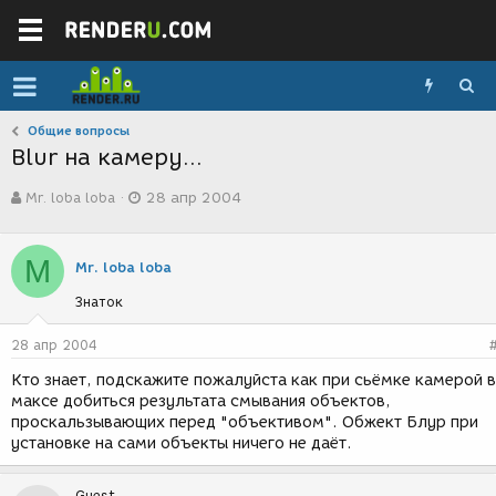
Общие вопросы
Blur на камеру...
А
Д
Mr. loba loba
28 апр 2004
в
а
т
т
о
а
M
р
с
Mr. loba loba
т
о
Знаток
е
з
м
д
ы
а
28 апр 2004
н
Кто знает, подскажите пожалуйста как при сьёмке камерой в
и
максе добиться результата смывания объектов,
я
проскальзывающих перед "объективом". Обжект Блур при
установке на сами объекты ничего не даёт.
Guest