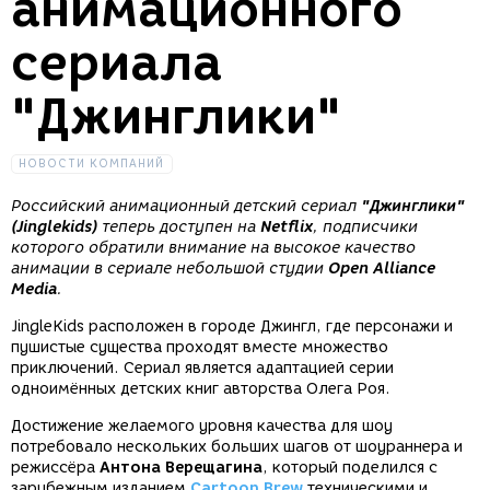
анимационного
сериала
"Джинглики"
НОВОСТИ КОМПАНИЙ
Российский анимационный детский сериал
"Джинглики"
(Jinglekids)
теперь доступен на
Netflix
, подписчики
которого обратили внимание на высокое качество
анимации в сериале небольшой студии
Open Alliance
Media
.
JingleKids расположен в городе Джингл, где персонажи и
пушистые существа проходят вместе множество
приключений. Сериал является адаптацией серии
одноимённых детских книг авторства Олега Роя.
Достижение желаемого уровня качества для шоу
потребовало нескольких больших шагов от шоураннера и
режиссёра
Антона Верещагина
, который поделился с
зарубежным изданием
Cartoon Brew
техническими и