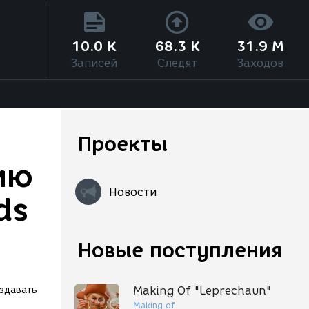
10.0 K
68.3 K
31.9 M
Записей
Следят
Заходов
Проекты
ию
Новости
ds
Новые поступления
Making Of "Leprechaun"
здавать
Making of