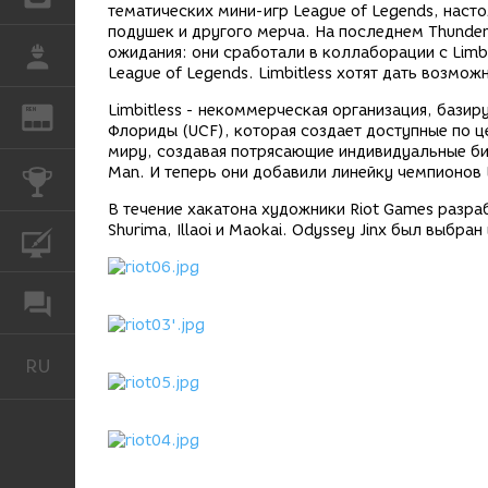
тематических мини-игр League of Legends, насто
подушек и другого мерча. На последнем Thunde
ожидания: они сработали в коллаборации с Limbit
РАБОТА
League of Legends. Limbitless хотят дать возмо
Limbitless - некоммерческая организация, бази
REN
ЖУРНАЛ
Флориды (UCF), которая создает доступные по ц
миру, создавая потрясающие индивидуальные бион
Man. И теперь они добавили линейку чемпионов 
КОНКУРСЫ
В течение хакатона художники Riot Games разрабо
Shurima, Illaoi и Maokai. Odyssey Jinx был выб
КУРСЫ
ФОРУМ
RU
Русский