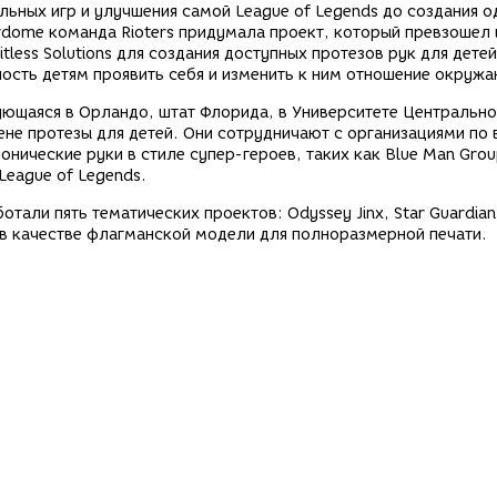
льных игр и улучшения самой League of Legends до создания о
rdome команда Rioters придумала проект, который превзошел 
less Solutions для создания доступных протезов рук для детей
жность детям проявить себя и изменить к ним отношение окруж
рующаяся в Орландо, штат Флорида, в Университете Центральн
ене протезы для детей. Они сотрудничают с организациями по
ические руки в стиле супер-героев, таких как Blue Man Group
League of Legends.
тали пять тематических проектов: Odyssey Jinx, Star Guardian
ран в качестве флагманской модели для полноразмерной печати.