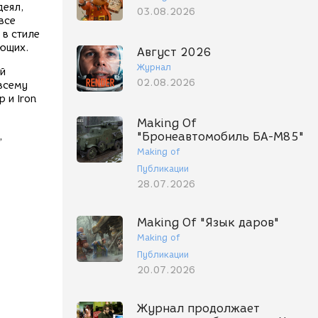
деял,
03.08.2026
все
 в стиле
ающих.
Август 2026
Журнал
ой
02.08.2026
 всему
 и Iron
Making Of
"Бронеавтомобиль БА-М85"
,
Making of
Публикации
28.07.2026
Making Of "Язык даров"
Making of
Публикации
20.07.2026
Журнал продолжает