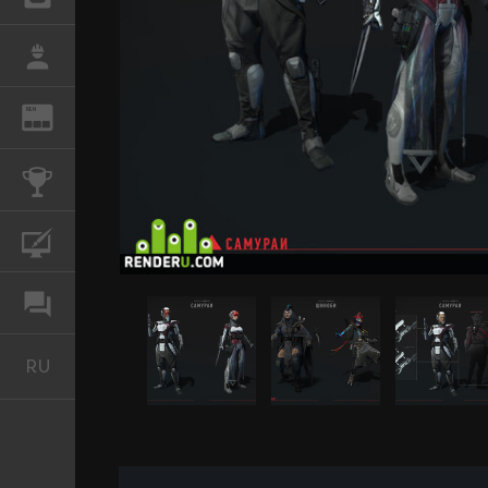
РАБОТА
REN
ЖУРНАЛ
КОНКУРСЫ
КУРСЫ
ФОРУМ
RU
Русский