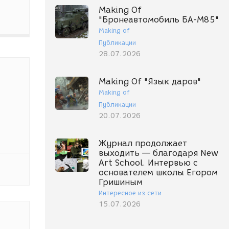
Making Of
"Бронеавтомобиль БА-М85"
Making of
Публикации
28.07.2026
Making Of "Язык даров"
Making of
Публикации
20.07.2026
Журнал продолжает
выходить — благодаря New
Art School. Интервью с
основателем школы Егором
Гришиным
Интересное из сети
15.07.2026