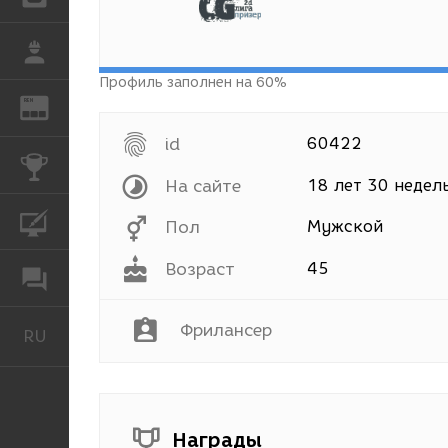
РАБОТА
Профиль заполнен на 60%
REN
ЖУРНАЛ
id
60422
КОНКУРСЫ
На сайте
18 лет 30 недел
КУРСЫ
Пол
Мужской
Возраст
45
ФОРУМ
Фрилансер
RU
Русский
Награды