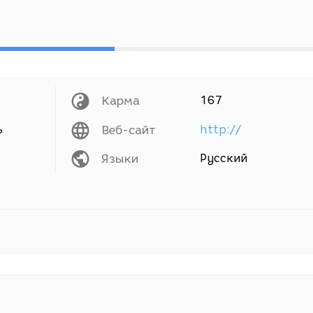
Карма
167
ь
Веб-сайт
http://
Языки
Русский