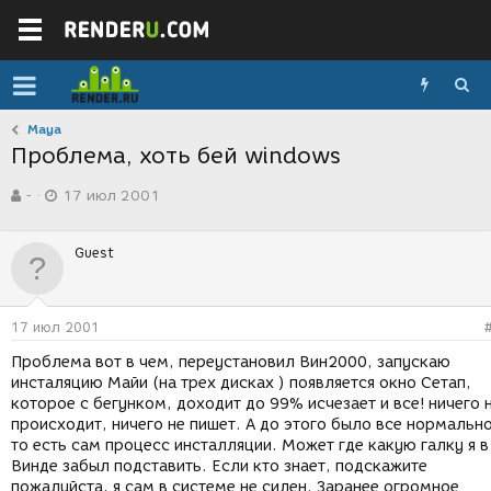
Maya
Проблема, хоть бей windows
А
Д
-
17 июл 2001
в
а
т
т
о
а
Guest
р
с
т
о
е
з
м
д
17 июл 2001
ы
а
н
Проблема вот в чем, переустановил Вин2000, запускаю
и
инсталяцию Майи (на трех дисках ) появляется окно Сетап,
я
которое с бегунком, доходит до 99% исчезает и все! ничего 
происходит, ничего не пишет. А до этого было все нормально
то есть сам процесс инсталляции. Может где какую галку я в
Винде забыл подставить. Если кто знает, подскажите
пожалуйста, я сам в системе не силен. Заранее огромное