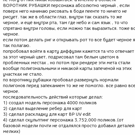
ВОРОТНИК РУБАШКИ персонажа абсолютно черный , если
поверх него начинаю рисовать в боди пеенте то ничего не
рисует. так же в области глаз, внутри так сказать то же
черное, и ещё внутри рта, там где небо и сам язык , то что
спрятано внутри головы, если можно так выразиться. тоже в
черное.
если потом делать риг и открывать рот то все будет черное я
так полагаю.
попробовал войти в карту диффузии кажется та что отвечает
за этот черный цвет, подрисовал там белым цветом в
проблемных местах , но потом при рендере эти мета стали
вообще полигональными и никакой карты запеченой на этих
участках не стало.
по воротнику рубашки пробовал развернуть нормали
полигонов перед запеканием то же не помогло. все равно вс
черное.
последовательность действий которые делал:
1) создал модель персонажа 4000 поликов
2) сделал выделение ребер для карт
3) сделал раскладку для карт BP UV edit
4) сделал скульптинг персонажа 3,752,000 поликов.(от
базовой модели почти не отдалялся просто добавил деталей
мелких)