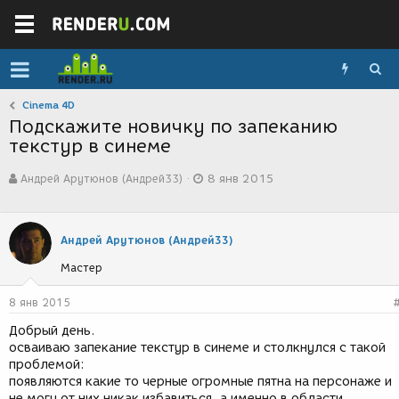
Cinema 4D
Подскажите новичку по запеканию
текстур в синеме
А
Д
Андрей Арутюнов (Андрей33)
8 янв 2015
в
а
т
т
о
а
р
с
Андрей Арутюнов (Андрей33)
т
о
е
з
Мастер
м
д
ы
а
8 янв 2015
н
и
Добрый день.
я
осваиваю запекание текстур в синеме и столкнулся с такой
проблемой:
появляются какие то черные огромные пятна на персонаже и
не могу от них никак избавиться. а именно в области