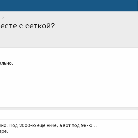
есте с сеткой?
ально.
но. Под 2000-ю ещё ничё, а вот под 98-ю...
ере.