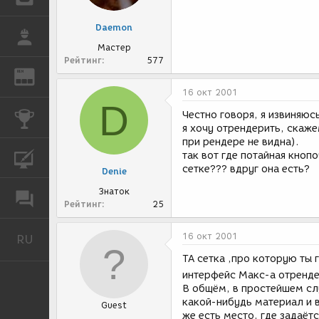
Daemon
РАБОТА
Мастер
Рейтинг
577
REN
ЖУРНАЛ
16 окт 2001
D
Честно говоря, я извиняюсь
КОНКУРСЫ
я хочу отрендерить, скаже
при рендере не видна).
так вот где потайная кноп
КУРСЫ
сетке??? вдруг она есть?
Denie
Знаток
ФОРУМ
Рейтинг
25
16 окт 2001
RU
Русский
ТА сетка ,про которую ты 
интерфейс Макс-а отренде
В общём, в простейшем сл
какой-нибудь материал и в
Guest
же есть место, где задаёт