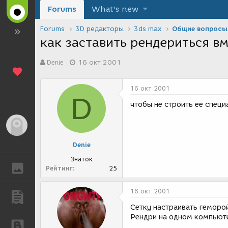
Forums
What's new
Forums
3D редакторы
3ds max
Общие вопросы
как заставить рендериться вм
А
Д
Denie
16 окт 2001
в
а
т
т
о
а
16 окт 2001
р
с
D
т
о
чтобы не строить её специ
е
з
м
д
Гость
ы
а
н
Denie
и
я
Знаток
ГАЛЕРЕЯ
Рейтинг
25
16 окт 2001
ПУБЛИКАЦИИ
Сетку настраивать геморой
Рендри на одном компьют
БЛОГИ