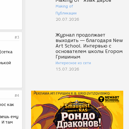
Making Of "Язык даров"
Making of
Публикации
20.07.2026
Журнал продолжает
#3
выходить — благодаря New
Art School. Интервью с
основателем школы Егором
(сетка
Гришиным
нькой
Интересное из сети
15.07.2026
#4
рос как
чаешь ему
 И там