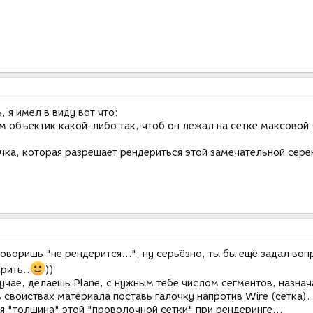
, я имел в виду вот что:
м объектик какой-либо так, чтоб он лежал на сетке максовой 
очка, которая разрешает рендериться этой замечательной сере
говоришь "не рендерится...", ну серьёзно, ты бы ещё задал воп
рить..
))
учае, делаешь Plane, с нужным тебе числом сегментов, назна
 свойствах материала поставь галочку напротив Wire (сетка)..
ся "толщина" этой "проволочной сетки" при рендеринге...