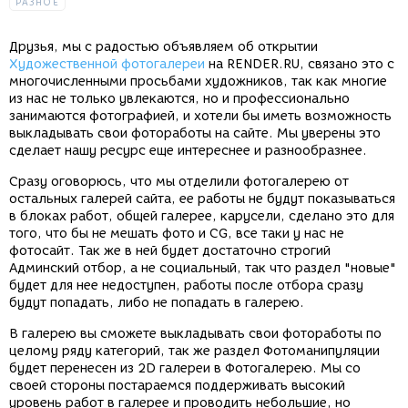
РАЗНОЕ
Друзья, мы с радостью объявляем об открытии
Художественной фотогалереи
на RENDER.RU, связано это с
многочисленными просьбами художников, так как многие
из нас не только увлекаются, но и профессионально
занимаются фотографией, и хотели бы иметь возможность
выкладывать свои фотоработы на сайте. Мы уверены это
сделает нашу ресурс еще интереснее и разнообразнее.
Сразу оговорюсь, что мы отделили фотогалерею от
остальных галерей сайта, ее работы не будут показываться
в блоках работ, общей галерее, карусели, сделано это для
того, что бы не мешать фото и CG, все таки у нас не
фотосайт. Так же в ней будет достаточно строгий
Админский отбор, а не социальный, так что раздел "новые"
будет для нее недоступен, работы после отбора сразу
будут попадать, либо не попадать в галерею.
В галерею вы сможете выкладывать свои фотоработы по
целому ряду категорий, так же раздел Фотоманипуляции
будет перенесен из 2D галереи в Фотогалерею. Мы со
своей стороны постараемся поддерживать высокий
уровень работ в галерее и проводить небольшие, но