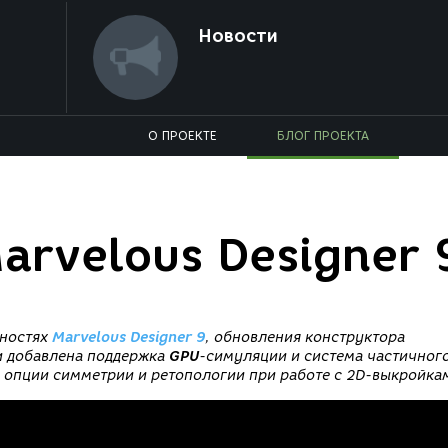
Новости
О ПРОЕКТЕ
БЛОГ ПРОЕКТА
arvelous Designer 
жностях
Marvelous Designer 9
, обновления конструктора
и добавлена поддержка
GPU
-симуляции и система частичног
ы опции симметрии и ретопологии при работе с 2D-выкройка