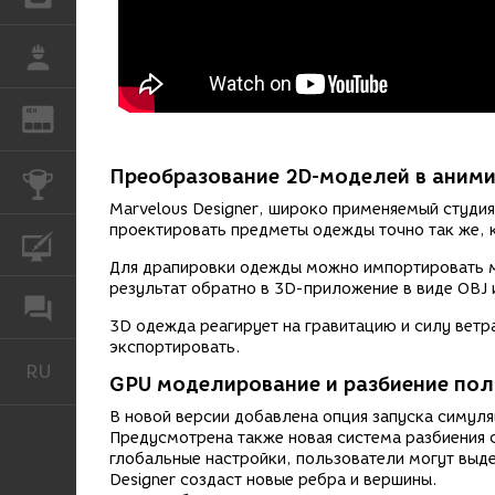
РАБОТА
REN
ЖУРНАЛ
Преобразование 2D-моделей в аним
КОНКУРСЫ
Marvelous Designer, широко применяемый студи
проектировать предметы одежды точно так же, 
КУРСЫ
Для драпировки одежды можно импортировать мо
результат обратно в 3D-приложение в виде OBJ
ФОРУМ
3D одежда реагирует на гравитацию и силу вет
экспортировать.
RU
Русский
GPU моделирование и разбиение пол
В новой версии добавлена опция запуска симуля
Предусмотрена также новая система разбиения 
глобальные настройки, пользователи могут выде
Designer создаст новые ребра и вершины.