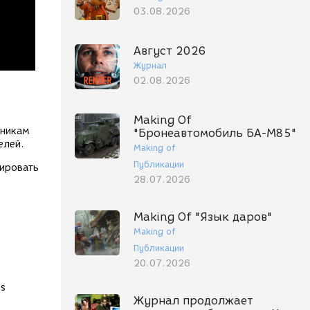
03.08.2026
Август 2026
Журнал
02.08.2026
Making Of
жникам
"Бронеавтомобиль БА-М85"
елей.
Making of
Публикации
тировать
28.07.2026
Making Of "Язык даров"
Making of
Публикации
20.07.2026
us
Журнал продолжает