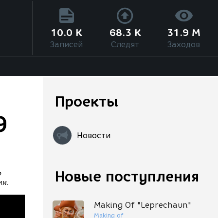
10.0 K
68.3 K
31.9 M
Записей
Следят
Заходов
Проекты
9
Новости
Новые поступления
о
ми.
Making Of "Leprechaun"
Making of