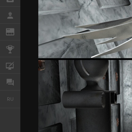
РАБОТА
REN
ЖУРНАЛ
КОНКУРСЫ
КУРСЫ
ФОРУМ
RU
Русский