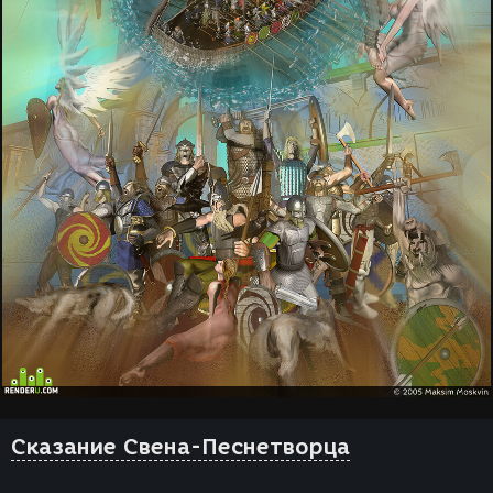
Сказание Свена-Песнетворца