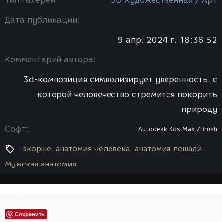
Тип галереи:
3D Художественная / Арт
Дата публикации:
9 апр. 2024 г. 18:36:52
Комментарий автора:
3d-композиция символизирует уверенность, с
которой человечество стремится покорить
природу
Софт:
Autodesk 3ds Max
ZBrush
экорше
анатомия человека
анатомия лошади
Мужская анатомия
Сохранить