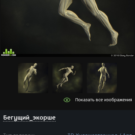
Показать все изображения
Бегущий_экорше