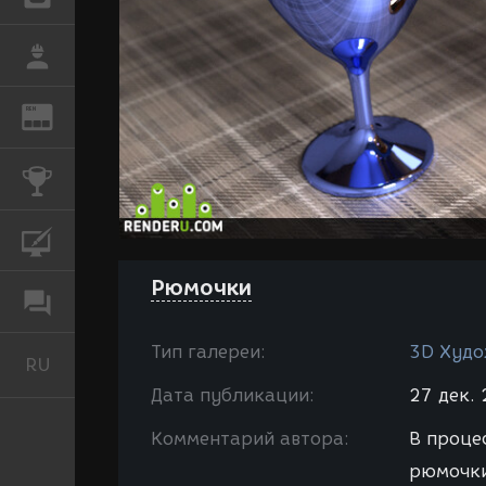
РАБОТА
REN
ЖУРНАЛ
КОНКУРСЫ
КУРСЫ
Рюмочки
ФОРУМ
Тип галереи:
3D Худо
RU
Русский
Дата публикации:
27 дек. 
Комментарий автора:
В проце
рюмочки