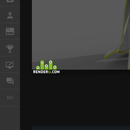
РАБОТА
REN
ЖУРНАЛ
КОНКУРСЫ
КУРСЫ
ФОРУМ
RU
Русский