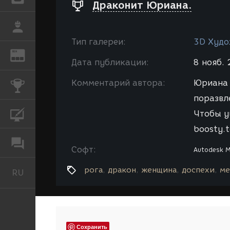
Драконит Юриана.
РАБОТА
Тип галереи:
3D Худо
REN
ЖУРНАЛ
Дата публикации:
8 нояб. 
Комментарий автора:
Юриана 
КОНКУРСЫ
поразвл
Чтобы у
КУРСЫ
boosty.
ФОРУМ
Софт:
Autodesk 
рога
дракон
женщина
доспехи
ме
RU
Русский
Сохранить