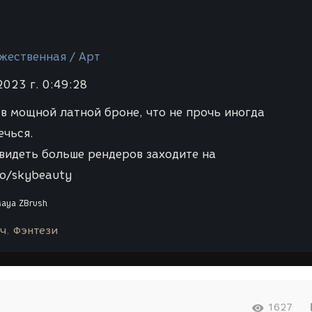
жественная / Арт
2023 г. 0:49:28
в мощной латной броне, что не прочь иногда
ечься.
видеть больше рендеров заходите на
to/skybeauty
Maya
ZBrush
ч
Фэнтези
1627