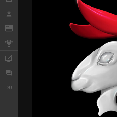
РАБОТА
REN
ЖУРНАЛ
КОНКУРСЫ
КУРСЫ
ФОРУМ
RU
Русский