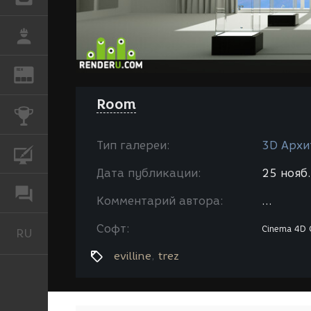
РАБОТА
REN
ЖУРНАЛ
Room
КОНКУРСЫ
Тип галереи:
3D Архи
КУРСЫ
Дата публикации:
25 нояб.
ФОРУМ
Комментарий автора:
...
Софт:
Cinema 4D
O
RU
Русский
evilline
trez