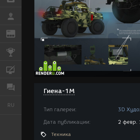
РАБОТА
REN
ЖУРНАЛ
КОНКУРСЫ
КУРСЫ
ФОРУМ
Гиена-1М
RU
Русский
Тип галереи:
3D Худо
Дата публикации:
2 февр. 
Техника