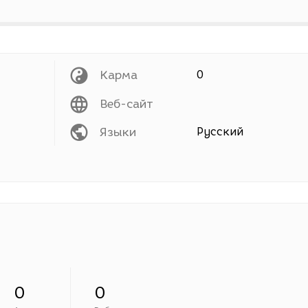
Карма
0
Веб-сайт
Языки
Русский
0
0