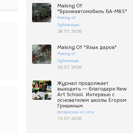
Making Of
"Бронеавтомобиль БА-М85"
Making of
Публикации
28.07.2026
Making Of "Язык даров"
Making of
Публикации
20.07.2026
Журнал продолжает
выходить — благодаря New
Art School. Интервью с
основателем школы Егором
Гришиным
Интересное из сети
15.07.2026