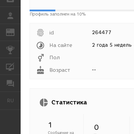
Профиль заполнен на 10%
РАБОТА
REN
ЖУРНАЛ
id
264477
На сайте
2 года 5 недель
КОНКУРСЫ
Пол
КУРСЫ
Возраст
--
ФОРУМ
RU
Русский
Статистика
1
0
Сообщение на