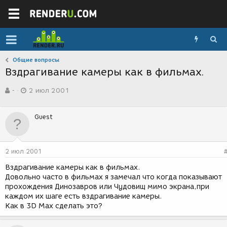
Общие вопросы
Вздрагивание камеры как в фильмах.
А
Д
-
2 июл 2001
в
а
т
т
о
а
Guest
р
с
т
о
е
з
м
д
2 июл 2001
ы
а
н
Вздрагивание камеры как в фильмах.
и
Довольно часто в фильмах я замечал что когда показывают
я
прохождения Динозавров или Чудовищ мимо экрана,при
каждом их шаге есть вздрагивание камеры.
Как в 3D Max сделать это?