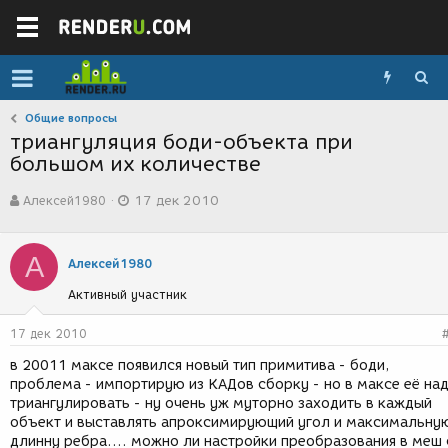
Общие вопросы
триангуляция боди-объекта при
большом их количестве
А
Д
Алексей1980
17 дек 2010
в
а
т
т
о
а
А
р
с
Алексей1980
т
о
Активный участник
е
з
м
д
ы
а
17 дек 2010
н
в 20011 максе появился новый тип примитива - боди,
и
проблема - импортирую из КАДов сборку - но в максе её на
я
триангулировать - ну очень уж муторно заходить в каждый
объект и выставлять апроксимирующий угол и максимальну
длинну ребра.... можно ли настройки преобразования в меш 