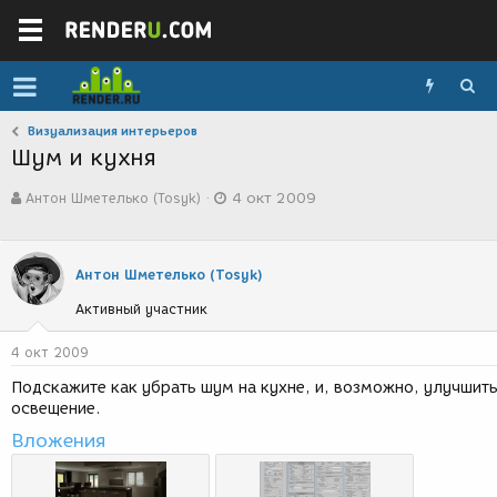
Визуализация интерьеров
Шум и кухня
А
Д
Антон Шметелько (Tosyk)
4 окт 2009
в
а
т
т
о
а
р
с
Антон Шметелько (Tosyk)
т
о
е
з
Активный участник
м
д
ы
а
4 окт 2009
н
и
Подскажите как убрать шум на кухне, и, возможно, улучшит
я
освещение.
Вложения