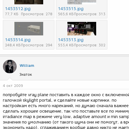
1453512.jpg
1453515.jpg
77,7 КБ
Просмотров: 278
565,6 КБ
Просмотров: 313
1453514.jpg
1453513.jpg
248,4 КБ
Просмотров: 294
553,4 КБ
Просмотров: 302
William
Знаток
4 окт 2009
попробуйте vray plane поставить в каждое окно с включенно
галочкой skylight portal, и сделайте новые картинки. по
настройкам есть много нареканий, но думаю сначала важнее
сделать хорошее освещение, так что поставьте все по миним
irradiance map в режиме very low, adaptive amount и min samp
значения по умолчанию (от такого шума они не помогут, а в
экономить надо), сглаживанием вообще давно никто не мает