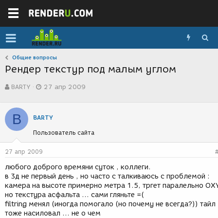
Общие вопросы
Рендер текстур под малым углом
А
Д
BARTY
27 апр 2009
в
а
т
т
о
а
B
р
с
BARTY
т
о
Пользователь сайта
е
з
м
д
ы
а
27 апр 2009
н
любого доброго времяни суток , коллеги.
и
в 3д не первый день , но часто с талкиваюсь с проблемой :
я
камера на высоте примерно метра 1.5, тргет паралельно OX
но текстура асфальта ... сами гляньте =(
filtring менял (иногда помогало (но почему не всегда?)) тайл
тоже насиловал ... не о чем