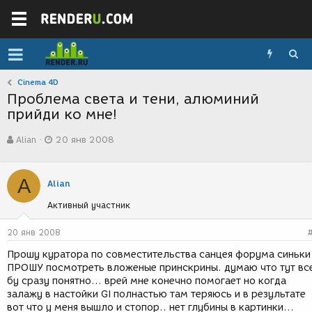
Cinema 4D
Проблема света и тени, алюминий
прийди ко мне!
А
Д
Alian
20 янв 2008
в
а
т
т
о
а
A
р
с
Alian
т
о
Активный участник
е
з
м
д
ы
а
20 янв 2008
н
Прошу куратора по совместительства санцея форума синьки
и
ПРОШУ посмотреть вложеные принскрины. думаю что тут вс
я
бу сразу понятно... врей мне конечно помогает но когда
залажу в настойки GI полнастью там теряюсь и в результате
вот что у меня вышло и стопор.. нет глубины в картинки...