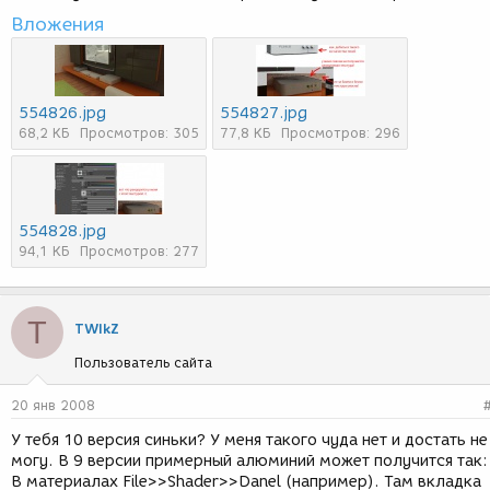
Вложения
554826.jpg
554827.jpg
68,2 КБ
Просмотров: 305
77,8 КБ
Просмотров: 296
554828.jpg
94,1 КБ
Просмотров: 277
T
TWIkZ
Пользователь сайта
20 янв 2008
У тебя 10 версия синьки? У меня такого чуда нет и достать не
могу. В 9 версии примерный алюминий может получится так:
В материалах File>>Shader>>Danel (например). Там вкладка