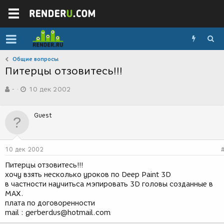
Общие вопросы
Питерцы отзовитесь!!!
А
Д
-
10 дек 2002
в
а
т
т
о
а
Guest
р
с
т
о
е
з
м
д
10 дек 2002
ы
а
н
Питерцы отзовитесь!!!
и
хочу взять несколько уроков по Deep Paint 3D
я
в частности научитьса мэпировать 3D головы созданные в
MAX.
плата по договоренности
mail : gerberdus@hotmail.com