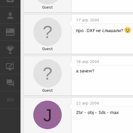
Guest
РАБОТА
17 апр 2004
про .DXF не слышали?
REN
ЖУРНАЛ
КОНКУРСЫ
Guest
18 апр 2004
КУРСЫ
а зачем?
ФОРУМ
Guest
RU
Русский
22 апр 2004
J
Zbr - obj - 3ds - max