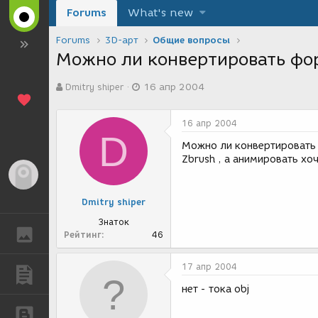
Forums
What's new
Forums
3D-арт
Общие вопросы
Можно ли конвертировать фор
А
Д
Dmitry shiper
16 апр 2004
в
а
т
т
о
а
16 апр 2004
р
с
D
т
о
Можно ли конвертировать 
е
з
Zbrush , а анимировать хо
м
д
Гость
ы
а
н
Dmitry shiper
и
я
Знаток
ГАЛЕРЕЯ
Рейтинг
46
17 апр 2004
ПУБЛИКАЦИИ
нет - тока obj
БЛОГИ