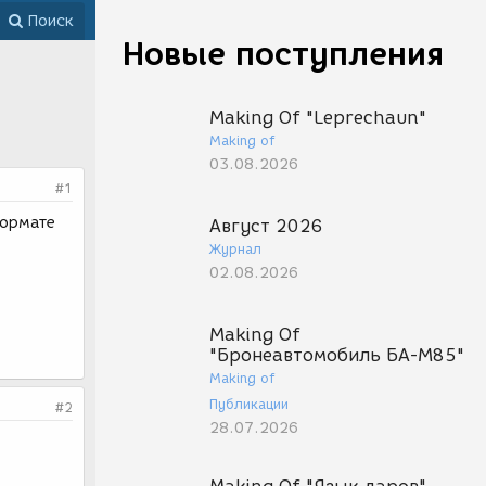
Поиск
Новые поступления
Making Of "Leprechaun"
Making of
03.08.2026
#1
формате
Август 2026
Журнал
02.08.2026
Making Of
"Бронеавтомобиль БА-М85"
Making of
Публикации
#2
28.07.2026