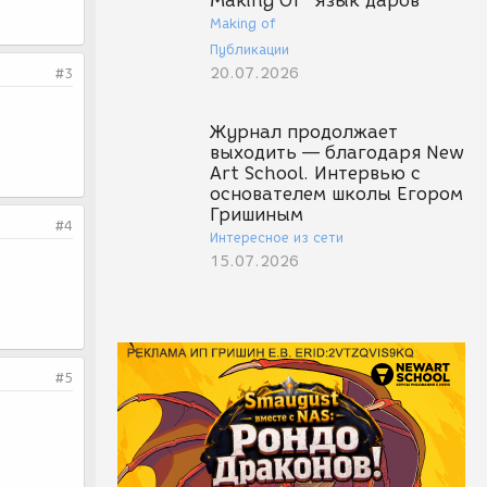
Making Of "Язык даров"
Making of
Публикации
20.07.2026
#3
Журнал продолжает
выходить — благодаря New
Art School. Интервью с
основателем школы Егором
Гришиным
#4
Интересное из сети
15.07.2026
#5