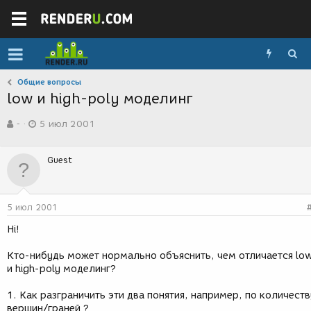
Общие вопросы
low и high-poly моделинг
А
Д
-
5 июл 2001
в
а
т
т
о
а
Guest
р
с
т
о
е
з
м
д
5 июл 2001
ы
а
н
Hi!
и
я
Кто-нибудь может нормально объяснить, чем отличается lo
и high-poly моделинг?
1. Как разграничить эти два понятия, например, по количеств
вершин/граней ?